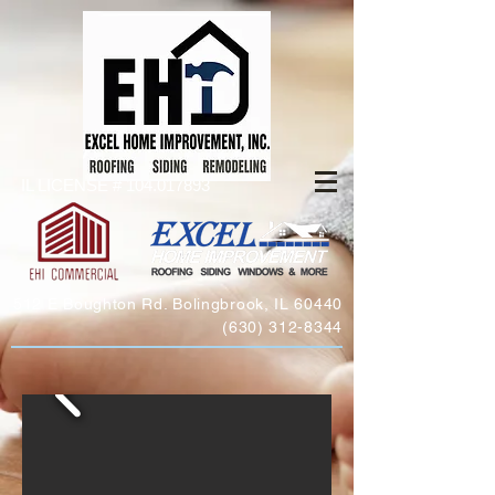
IL LICENSE #
104.017893
512 E Boughton Rd. Bolingbrook, IL 60440
(630) 312-8344